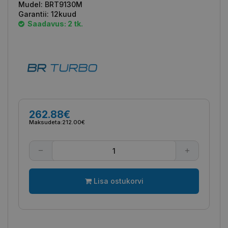
Mudel:
BRT9130M
Garantii:
12kuud
Saadavus: 2 tk.
262.88€
Maksudeta:
212.00€
Lisa ostukorvi