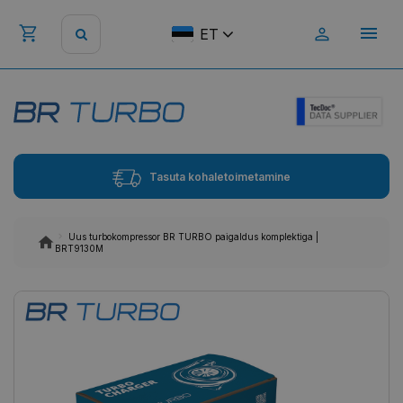
ET
Tasuta kohaletoimetamine
Uus turbokompressor BR TURBO paigaldus komplektiga |
BRT9130M