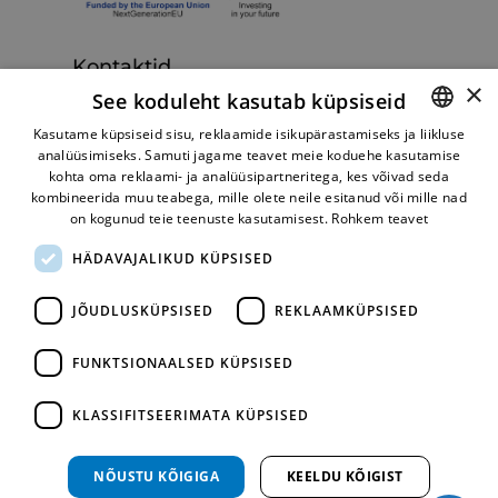
Kontaktid
×
See koduleht kasutab küpsiseid
Bane Roco OÜ
Betooni 11e, Tallinn 13816
Kasutame küpsiseid sisu, reklaamide isikupärastamiseks ja liikluse
analüüsimiseks. Samuti jagame teavet meie koduehe kasutamise
ESTONIAN
E-R 09:00-17:00, L-P Suletud
kohta oma reklaami- ja analüüsipartneritega, kes võivad seda
+372 5059263
+372 6007764
+372
Helista:
,
,
RUSSIAN
kombineerida muu teabega, mille olete neile esitanud või mille nad
6007763
+372 5072304
,
on kogunud teie teenuste kasutamisest.
Rohkem teavet
shop@turbo.ee
E-post:
HÄDAVAJALIKUD KÜPSISED
JÕUDLUSKÜPSISED
REKLAAMKÜPSISED
Mugav makseviis
FUNKTSIONAALSED KÜPSISED
KLASSIFITSEERIMATA KÜPSISED
NÕUSTU KÕIGIGA
KEELDU KÕIGIST