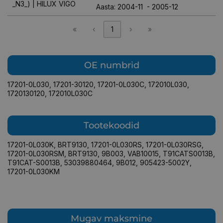
_N3_) | HILUX VIGO
Aasta: 2004-11 - 2005-12
«
‹
1
›
»
OE numbrid
17201-0L030
,
17201-30120
,
17201-0L030C
,
172010L030
,
1720130120
,
172010L030C
Tootekoodid
17201-0L030K
,
BRT9130
,
17201-0L030RS
,
17201-0L030RSG
,
17201-0L030RSM
,
BRT9130
,
9B003
,
VAB10015
,
T91CATS0013B
,
T91CAT-S0013B
,
53039880464
,
9B012
,
905423-5002Y
,
17201-0L030KM
Mugav maksmine