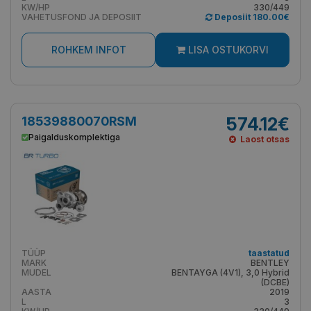
KW/HP
330/449
VAHETUSFOND JA DEPOSIIT
Deposiit 180.00€
ROHKEM INFOT
LISA OSTUKORVI
18539880070RSM
574.12€
Paigalduskomplektiga
Laost otsas
TÜÜP
taastatud
MARK
BENTLEY
MUDEL
BENTAYGA (4V1), 3,0 Hybrid
(DCBE)
AASTA
2019
L
3