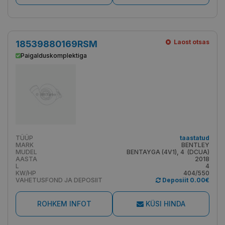
Laost otsas
18539880169RSM
Paigalduskomplektiga
TÜÜP
taastatud
MARK
BENTLEY
MUDEL
BENTAYGA (4V1), 4 (DCUA)
AASTA
2018
L
4
KW/HP
404/550
VAHETUSFOND JA DEPOSIIT
Deposiit 0.00€
ROHKEM INFOT
KÜSI HINDA