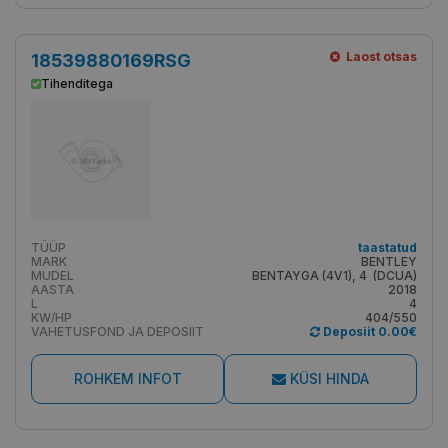
Laost otsas
18539880169RSG
Tihenditega
TÜÜP
taastatud
MARK
BENTLEY
MUDEL
BENTAYGA (4V1), 4 (DCUA)
AASTA
2018
L
4
KW/HP
404/550
VAHETUSFOND JA DEPOSIIT
Deposiit 0.00€
ROHKEM INFOT
KÜSI HINDA