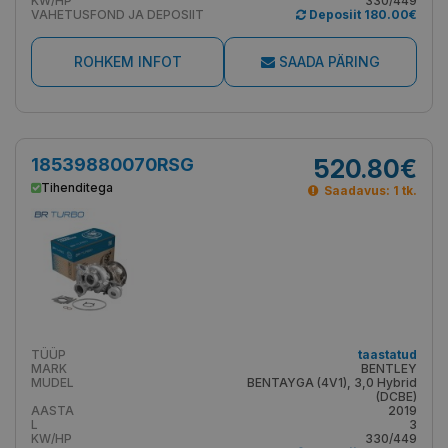
KW/HP
330/449
VAHETUSFOND JA DEPOSIIT
Deposiit 180.00€
ROHKEM INFOT
SAADA PÄRING
18539880070RSG
520.80€
Tihenditega
Saadavus: 1 tk.
TÜÜP
taastatud
MARK
BENTLEY
MUDEL
BENTAYGA (4V1), 3,0 Hybrid
(DCBE)
AASTA
2019
L
3
KW/HP
330/449