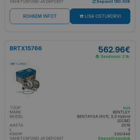
VAHETUSFOND JA DEPOSIIT
Deposiit 180.00€
ROHKEM INFOT
LISA OSTUKORVI
BRTX15766
562.96€
Saadavus: 2 tk.
TÜÜP
uus
MARK
BENTLEY
MUDEL
BENTAYGA (4V1), 3,0 Hybrid
(DCBE)
AASTA
2019
L
3
KW/HP
330/449
VAHETUSFOND JA DEPOSIIT
Deposiit puudub