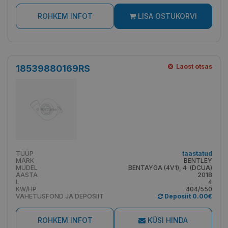
ROHKEM INFOT
LISA OSTUKORVI
Laost otsas
18539880169RS
TÜÜP
taastatud
MARK
BENTLEY
MUDEL
BENTAYGA (4V1), 4 (DCUA)
AASTA
2018
L
4
KW/HP
404/550
VAHETUSFOND JA DEPOSIIT
Deposiit 0.00€
ROHKEM INFOT
KÜSI HINDA