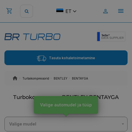
ET
Tasuta kohaletoimetamine
Turbokompressorid
BENTLEY
BENTAYGA
Turbokompressor BENTLEY BENTAYGA
sõidukile
Valige automudel ja tüüp
Valige mudel