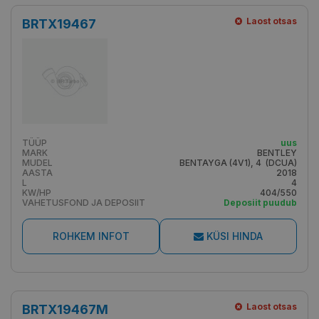
Laost otsas
BRTX19467
TÜÜP
uus
MARK
BENTLEY
MUDEL
BENTAYGA (4V1), 4 (DCUA)
AASTA
2018
L
4
KW/HP
404/550
VAHETUSFOND JA DEPOSIIT
Deposiit puudub
ROHKEM INFOT
KÜSI HINDA
Laost otsas
BRTX19467M