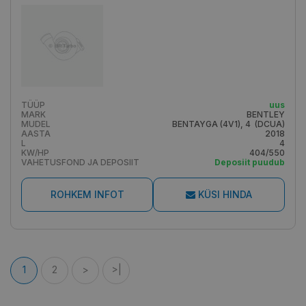
TÜÜP
uus
MARK
BENTLEY
MUDEL
BENTAYGA (4V1), 4 (DCUA)
AASTA
2018
L
4
KW/HP
404/550
VAHETUSFOND JA DEPOSIIT
Deposiit puudub
ROHKEM INFOT
KÜSI HINDA
1
2
>
>|