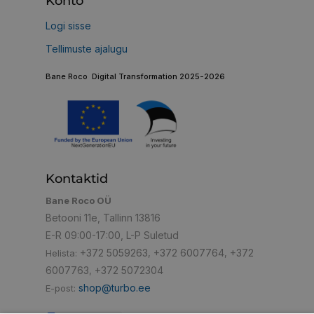
Konto
Logi sisse
Tellimuste ajalugu
Bane Roco Digital Transformation 2025-2026
Kontaktid
Bane Roco OÜ
Betooni 11e, Tallinn 13816
E-R 09:00-17:00, L-P Suletud
+372 5059263
+372 6007764
+372
Helista:
,
,
6007763
+372 5072304
,
shop@turbo.ee
E-post: