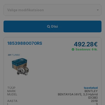
Valige modifikatsioon
Otsi
18539880070RS
492.28€
Saadavus: 6 tk.
TÜÜP
taastatud
MARK
BENTLEY
MUDEL
BENTAYGA (4V1), 3,0 Hybrid
(DCBE)
AASTA
2019
L
3