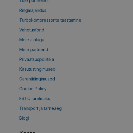
Tule partneriks
Ringmajandus
Turbokompressorite taastamine
Vahetusfond
Meie ajalugu
Meie partnerid
Privaatsuspoliitika
Kasutustingimused
Garantiitingimused
Cookie Policy
ESTO järelmaks
Transport ja tarneaeg
Blogi