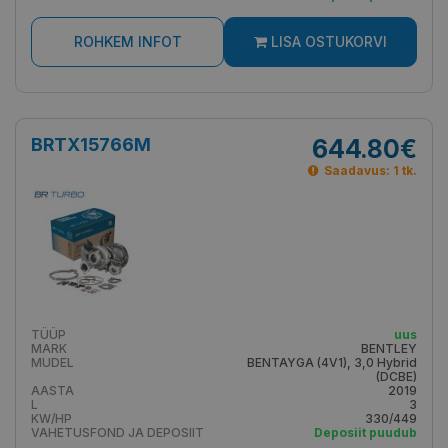
ROHKEM INFOT
LISA OSTUKORVI
BRTX15766M
644.80€
Saadavus: 1 tk.
TÜÜP
uus
MARK
BENTLEY
MUDEL
BENTAYGA (4V1), 3,0 Hybrid
(DCBE)
AASTA
2019
L
3
KW/HP
330/449
VAHETUSFOND JA DEPOSIIT
Deposiit puudub