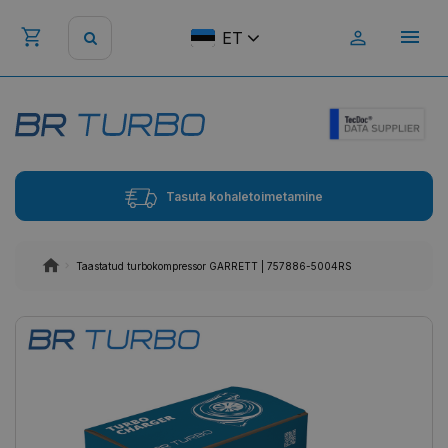
ET
Tasuta kohaletoimetamine
Taastatud turbokompressor GARRETT | 757886-5004RS