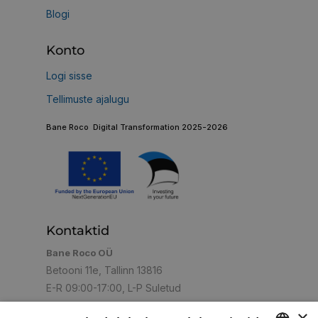
Blogi
Konto
Logi sisse
Tellimuste ajalugu
Bane Roco Digital Transformation 2025-2026
Kontaktid
Bane Roco OÜ
Betooni 11e, Tallinn 13816
E-R 09:00-17:00, L-P Suletud
+372 5059263
+372 6007764
+372
Helista:
,
,
×