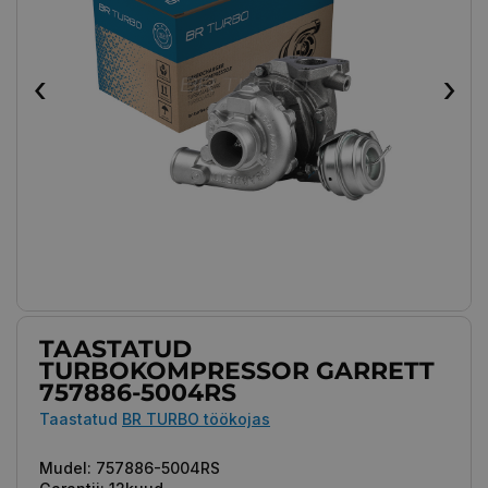
‹
›
TAASTATUD
TURBOKOMPRESSOR GARRETT
757886-5004RS
Taastatud
BR TURBO töökojas
Mudel:
757886-5004RS