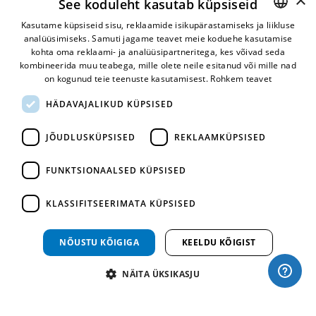
See koduleht kasutab küpsiseid
6007763
+372 5072304
,
shop@turbo.ee
E-post:
Kasutame küpsiseid sisu, reklaamide isikupärastamiseks ja liikluse
analüüsimiseks. Samuti jagame teavet meie koduehe kasutamise
ESTONIAN
kohta oma reklaami- ja analüüsipartneritega, kes võivad seda
RUSSIAN
kombineerida muu teabega, mille olete neile esitanud või mille nad
on kogunud teie teenuste kasutamisest.
Rohkem teavet
Mugav makseviis
HÄDAVAJALIKUD KÜPSISED
JÕUDLUSKÜPSISED
REKLAAMKÜPSISED
FUNKTSIONAALSED KÜPSISED
KLASSIFITSEERIMATA KÜPSISED
Kiire tarne
NÕUSTU KÕIGIGA
KEELDU KÕIGIST
NÄITA ÜKSIKASJU