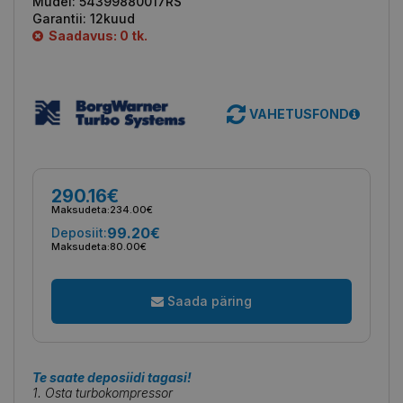
Mudel:
54399880017RS
Garantii:
12kuud
Saadavus: 0 tk.
VAHETUSFOND
290.16€
Maksudeta:
234.00€
99.20€
Deposiit:
Maksudeta:
80.00€
Saada päring
Te saate deposiidi tagasi!
1. Osta turbokompressor