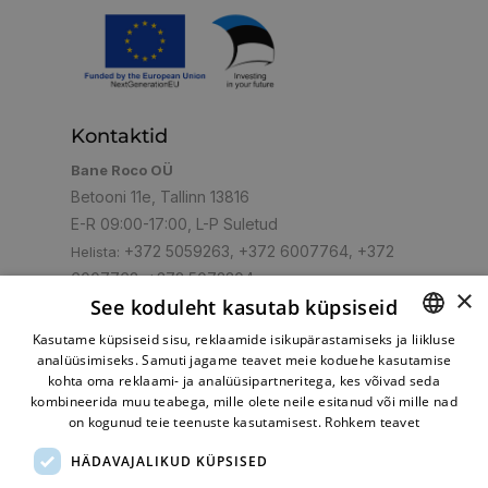
Kontaktid
Bane Roco OÜ
Betooni 11e, Tallinn 13816
E-R 09:00-17:00, L-P Suletud
+372 5059263
+372 6007764
+372
Helista:
,
,
6007763
+372 5072304
,
×
See koduleht kasutab küpsiseid
shop@turbo.ee
E-post:
Kasutame küpsiseid sisu, reklaamide isikupärastamiseks ja liikluse
analüüsimiseks. Samuti jagame teavet meie koduehe kasutamise
ESTONIAN
kohta oma reklaami- ja analüüsipartneritega, kes võivad seda
RUSSIAN
kombineerida muu teabega, mille olete neile esitanud või mille nad
Mugav makseviis
on kogunud teie teenuste kasutamisest.
Rohkem teavet
HÄDAVAJALIKUD KÜPSISED