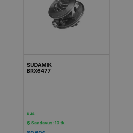
SÜDAMIK
BRX6477
uus
Saadavus: 10 tk.
80.60€