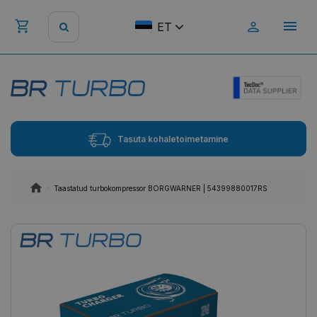
ET
Tasuta kohaletoimetamine
Taastatud turbokompressor BORGWARNER | 54399880017RS