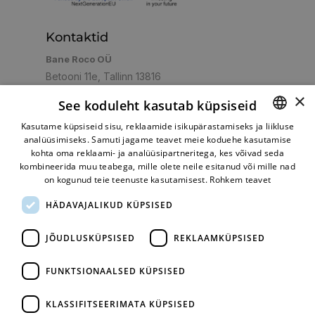
Kontaktid
Bane Roco OÜ
Betooni 11e, Tallinn 13816
E-R 09:00-17:00, L-P Suletud
×
See koduleht kasutab küpsiseid
+372 5059263
+372 6007764
+372
Helista:
,
,
Kasutame küpsiseid sisu, reklaamide isikupärastamiseks ja liikluse
6007763
+372 5072304
,
analüüsimiseks. Samuti jagame teavet meie koduehe kasutamise
ESTONIAN
shop@turbo.ee
E-post:
kohta oma reklaami- ja analüüsipartneritega, kes võivad seda
RUSSIAN
kombineerida muu teabega, mille olete neile esitanud või mille nad
on kogunud teie teenuste kasutamisest.
Rohkem teavet
HÄDAVAJALIKUD KÜPSISED
Mugav makseviis
JÕUDLUSKÜPSISED
REKLAAMKÜPSISED
FUNKTSIONAALSED KÜPSISED
KLASSIFITSEERIMATA KÜPSISED