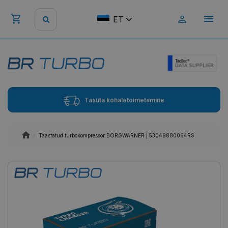
ET
Tasuta kohaletoimetamine
Taastatud turbokompressor BORGWARNER | 53049880064RS