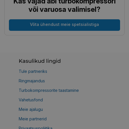
Kas vajad abi turbokompressori
või varuosa valimisel?
Võta ühendust meie spetsialistiga
Kasulikud lingid
Tule partneriks
Ringmajandus
Turbokompressorite taastamine
Vahetusfond
Meie ajalugu
Meie partnerid
Privaatsuspoliitika