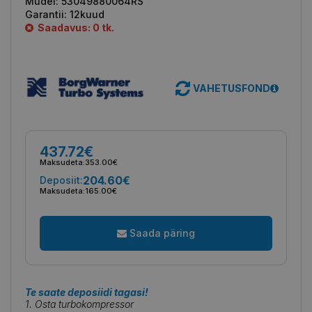
Mudel:
53049880064RS
Garantii:
12kuud
Saadavus: 0 tk.
VAHETUSFOND
437.72€
Maksudeta:
353.00€
204.60€
Deposiit:
Maksudeta:
165.00€
Saada päring
Te saate deposiidi tagasi!
1. Osta turbokompressor