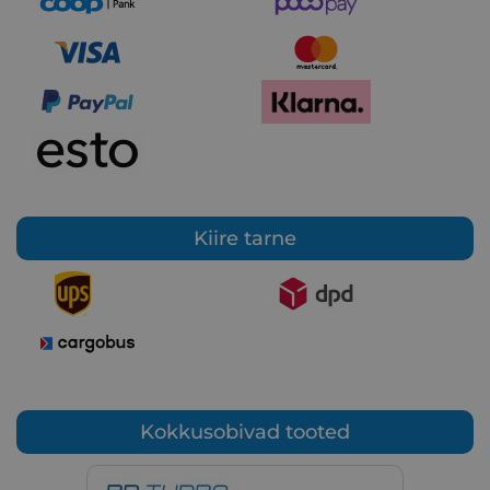
Kiire tarne
Kokkusobivad tooted