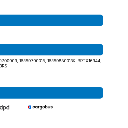
89700009
,
16389700018
,
16389880013K
,
BRTX16944
,
13RS