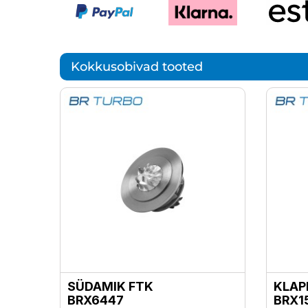
Kokkusobivad tooted
SÜDAMIK FTK
KLAP
BRX6447
BRX1