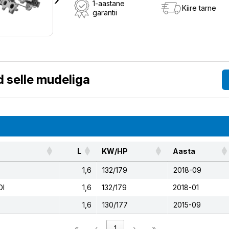
1-aastane
Kiire tarne
garantii
 selle mudeliga
L
KW/HP
Aasta
1,6
132/179
2018-09
DI
1,6
132/179
2018-01
1,6
130/177
2015-09
«
‹
1
›
»