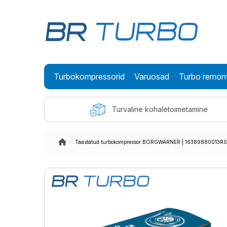
Turbokompressorid
Varuosad
Turbo remon
Turvaline kohaletoimetamine
Taastatud turbokompressor BORGWARNER | 16389880013RS