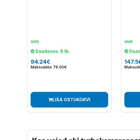
uus
uus
Saadavus: 9 tk.
Saada
94.24€
147.5
Maksudeta: 76.00€
Maksude
LISA OSTUKORVI