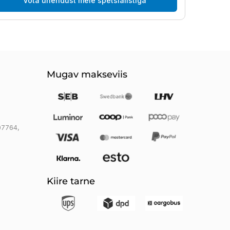
Võta ühendust meie spetsialistiga
Mugav makseviis
07764
,
Kiire tarne