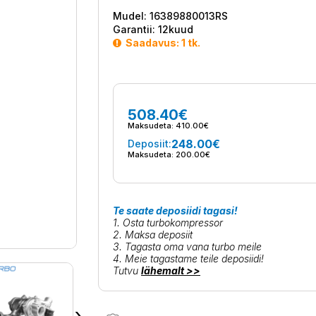
Mudel:
16389880013RS
Garantii:
12kuud
Saadavus: 1 tk.
508.40€
Maksudeta:
410.00€
248.00€
Deposiit:
Maksudeta:
200.00€
Te saate deposiidi tagasi!
1. Osta turbokompressor
2. Maksa deposiit
3. Tagasta oma vana turbo meile
4. Meie tagastame teile deposiidi!
Tutvu
lähemalt >>
›