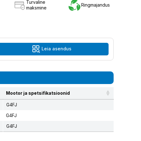
Turvaline
Ringmajandus
maksmine
Leia asendus
Mootor ja spetsifikatsioonid
G4FJ
G4FJ
G4FJ