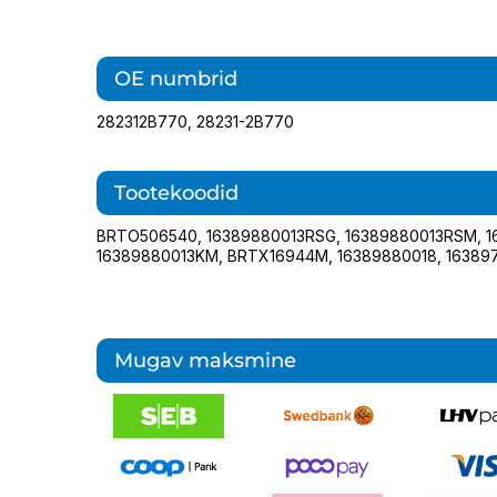
OE numbrid
282312B770
,
28231-2B770
Tootekoodid
BRTO506540
,
16389880013RSG
,
16389880013RSM
,
1
16389880013KM
,
BRTX16944М
,
16389880018
,
16389
Mugav maksmine