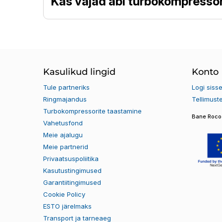
Kas vajad abi turbokompressor
Kasulikud lingid
Konto
Tule partneriks
Logi siss
Ringmajandus
Tellimust
Turbokompressorite taastamine
Bane Roco 
Vahetusfond
Meie ajalugu
Meie partnerid
Privaatsuspoliitika
Kasutustingimused
Garantiitingimused
Cookie Policy
ESTO järelmaks
Transport ja tarneaeg