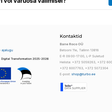
i või varuosa valimisel?
Kontaktid
e
Bane Roco OÜ
e ajalugu
Betooni 11e, Tallinn 13816
E-R 09:00-17:00, L-P Suletud
Digital Transformation 2025-2026
Helista:
+372 5059263
,
+372 60
+372 6007763
,
+372 5072304
E-post:
shop@turbo.ee