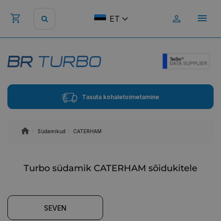
ET
Tasuta kohaletoimetamine
Südamikud
CATERHAM
Turbo südamik CATERHAM sõidukitele
SEVEN