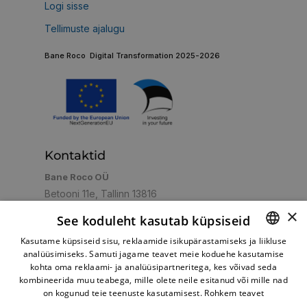
Logi sisse
Tellimuste ajalugu
Bane Roco Digital Transformation 2025-2026
Kontaktid
Bane Roco OÜ
Betooni 11e, Tallinn 13816
E-R 09:00-17:00, L-P Suletud
×
See koduleht kasutab küpsiseid
+372 5059263
+372 6007764
+372
Helista:
,
,
Kasutame küpsiseid sisu, reklaamide isikupärastamiseks ja liikluse
6007763
+372 5072304
,
analüüsimiseks. Samuti jagame teavet meie koduehe kasutamise
ESTONIAN
shop@turbo.ee
E-post:
kohta oma reklaami- ja analüüsipartneritega, kes võivad seda
RUSSIAN
kombineerida muu teabega, mille olete neile esitanud või mille nad
on kogunud teie teenuste kasutamisest.
Rohkem teavet