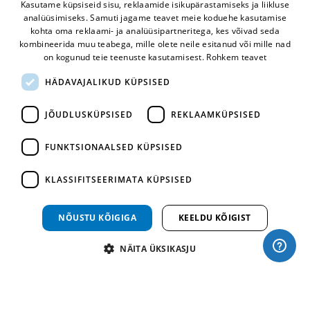
Kasutame küpsiseid sisu, reklaamide isikupärastamiseks ja liikluse
analüüsimiseks. Samuti jagame teavet meie koduehe kasutamise
ESTONIAN
kohta oma reklaami- ja analüüsipartneritega, kes võivad seda
RUSSIAN
kombineerida muu teabega, mille olete neile esitanud või mille nad
Mugav makseviis
on kogunud teie teenuste kasutamisest.
Rohkem teavet
HÄDAVAJALIKUD KÜPSISED
JÕUDLUSKÜPSISED
REKLAAMKÜPSISED
FUNKTSIONAALSED KÜPSISED
KLASSIFITSEERIMATA KÜPSISED
Kiire tarne
NÕUSTU KÕIGIGA
KEELDU KÕIGIST
NÄITA ÜKSIKASJU
©
Bane Roco OÜ