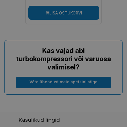
LISA OSTUKORVI
Kas vajad abi
turbokompressori või varuosa
valimisel?
Võta ühendust meie spetsialistiga
Kasulikud lingid