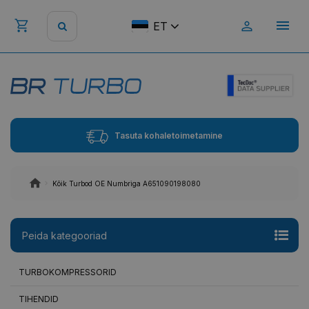
ET
Tasuta kohaletoimetamine
Kõik Turbod OE Numbriga A651090198080
Peida kategooriad
TURBOKOMPRESSORID
TIHENDID