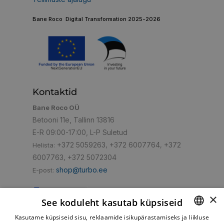
Bane Roco Digital Transformation 2025-2026
Kontaktid
Bane Roco OÜ
Betooni 11e, Tallinn 13816
E-R 09:00-17:00, L-P Suletud
+372 5059263
+372 6007764
+372
Helista:
,
,
6007763
+372 5072304
,
shop@turbo.ee
E-post:
×
See koduleht kasutab küpsiseid
Kasutame küpsiseid sisu, reklaamide isikupärastamiseks ja liikluse
Mugav makseviis