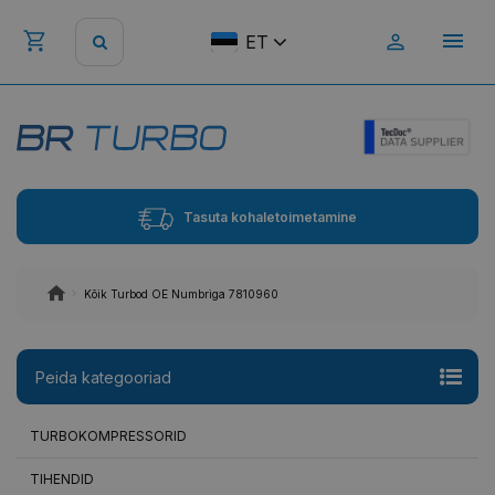
ET
Tasuta kohaletoimetamine
Kõik Turbod OE Numbriga 7810960
Peida kategooriad
TURBOKOMPRESSORID
TIHENDID