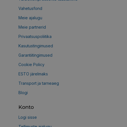
Vahetusfond
Meie ajalugu
Meie partnerid
Privaatsuspoliitika
Kasutustingimused
Garantiitingimused
Cookie Policy
ESTO järelmaks
Transport ja tarneaeg
Blogi
Konto
Logi sisse
Tellimuste ajalugu