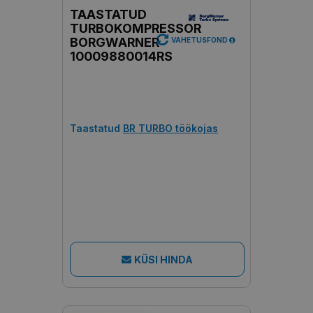
TAASTATUD
TURBOKOMPRESSOR
BORGWARNER
VAHETUSFOND
10009880014RS
Taastatud
BR TURBO töökojas
KÜSI HINDA