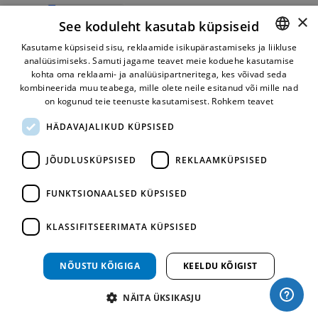
×
See koduleht kasutab küpsiseid
Kasutame küpsiseid sisu, reklaamide isikupärastamiseks ja liikluse
Mugav makseviis
analüüsimiseks. Samuti jagame teavet meie koduehe kasutamise
ESTONIAN
kohta oma reklaami- ja analüüsipartneritega, kes võivad seda
RUSSIAN
kombineerida muu teabega, mille olete neile esitanud või mille nad
on kogunud teie teenuste kasutamisest.
Rohkem teavet
HÄDAVAJALIKUD KÜPSISED
JÕUDLUSKÜPSISED
REKLAAMKÜPSISED
FUNKTSIONAALSED KÜPSISED
Kiire tarne
KLASSIFITSEERIMATA KÜPSISED
NÕUSTU KÕIGIGA
KEELDU KÕIGIST
©
Bane Roco OÜ
NÄITA ÜKSIKASJU