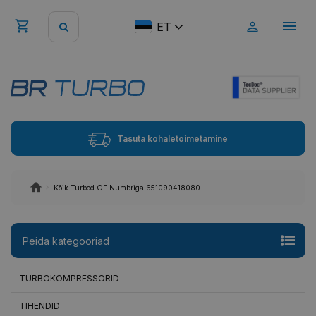
ET
Tasuta kohaletoimetamine
Kõik Turbod OE Numbriga 651090418080
Peida kategooriad
TURBOKOMPRESSORID
TIHENDID