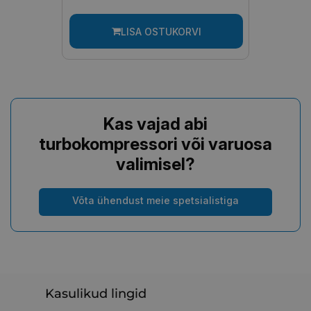
LISA OSTUKORVI
Kas vajad abi
turbokompressori või varuosa
valimisel?
Võta ühendust meie spetsialistiga
Kasulikud lingid