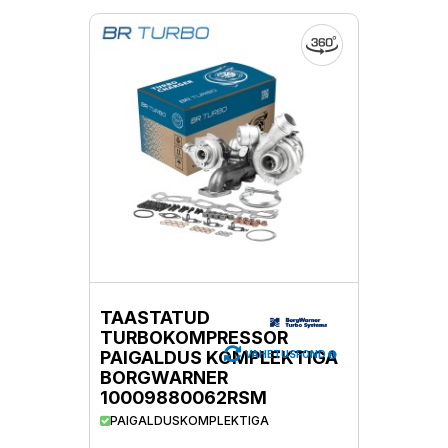
TAASTATUD
TURBOKOMPRESSOR
PAIGALDUS KOMPLEKTIGA
VAHETUSFOND
BORGWARNER
10009880062RSM
PAIGALDUSKOMPLEKTIGA