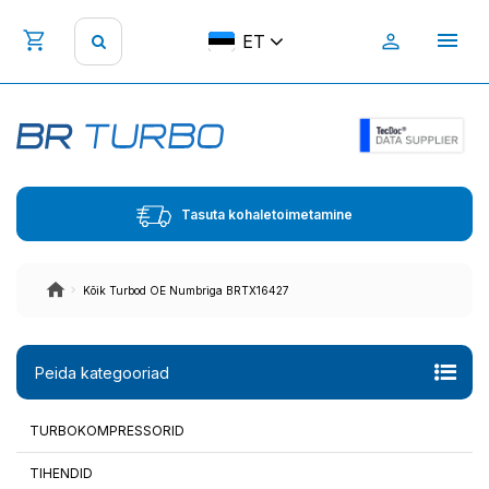
ET
Tasuta kohaletoimetamine
Kõik Turbod OE Numbriga BRTX16427
Peida kategooriad
TURBOKOMPRESSORID
TIHENDID