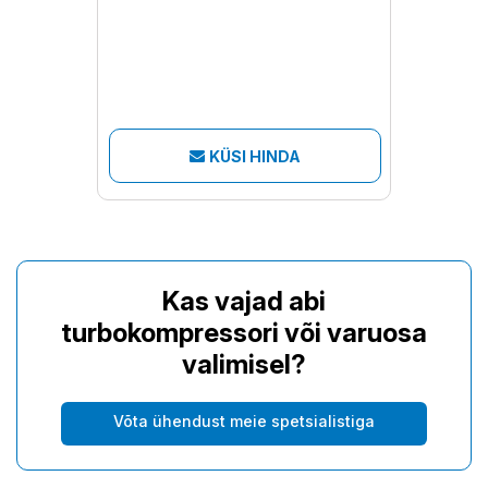
KÜSI HINDA
Kas vajad abi
turbokompressori või varuosa
valimisel?
Võta ühendust meie spetsialistiga