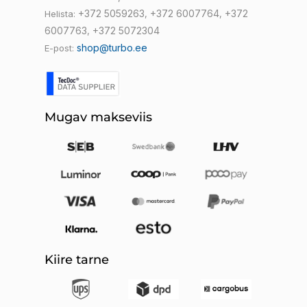
+372 5059263
+372 6007764
+372
Helista:
,
,
6007763
+372 5072304
,
shop@turbo.ee
E-post:
Mugav makseviis
Kiire tarne