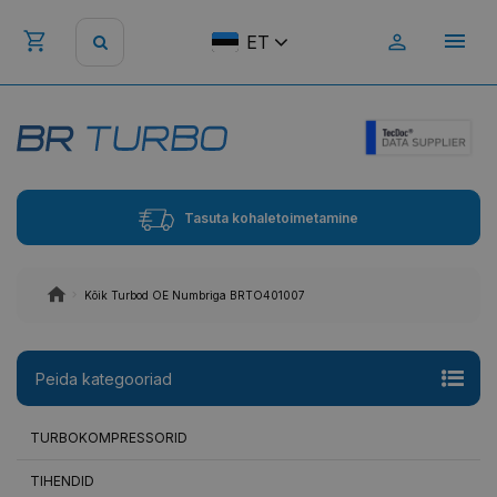
ET
Tasuta kohaletoimetamine
Kõik Turbod OE Numbriga BRTO401007
Peida kategooriad
TURBOKOMPRESSORID
TIHENDID