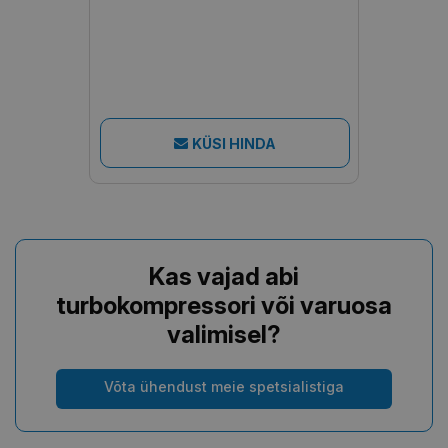
KÜSI HINDA
Kas vajad abi
turbokompressori või varuosa
valimisel?
Võta ühendust meie spetsialistiga