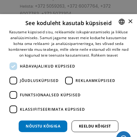
+372 5059263
+372 6007764
+372
Helista:
,
,
6007763
+372 5072304
,
×
shop@turbo.ee
E-post:
See koduleht kasutab küpsiseid
Kasutame küpsiseid sisu, reklaamide isikupärastamiseks ja liikluse
analüüsimiseks. Samuti jagame teavet meie koduehe kasutamise
ESTONIAN
kohta oma reklaami- ja analüüsipartneritega, kes võivad seda
RUSSIAN
kombineerida muu teabega, mille olete neile esitanud või mille nad
Mugav makseviis
on kogunud teie teenuste kasutamisest.
Rohkem teavet
HÄDAVAJALIKUD KÜPSISED
JÕUDLUSKÜPSISED
REKLAAMKÜPSISED
FUNKTSIONAALSED KÜPSISED
KLASSIFITSEERIMATA KÜPSISED
Kiire tarne
NÕUSTU KÕIGIGA
KEELDU KÕIGIST