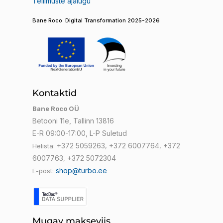
Tellimuste ajalugu
Bane Roco Digital Transformation 2025-2026
Kontaktid
Bane Roco OÜ
Betooni 11e, Tallinn 13816
E-R 09:00-17:00, L-P Suletud
+372 5059263
+372 6007764
+372
Helista:
,
,
6007763
+372 5072304
,
shop@turbo.ee
E-post:
Mugav makseviis