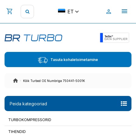
ET
Tasuta kohaletoimetamine
Kõik Turbod OE Numbriga 750441-5001K
Peida kategooriad
TURBOKOMPRESSORID
TIHENDID