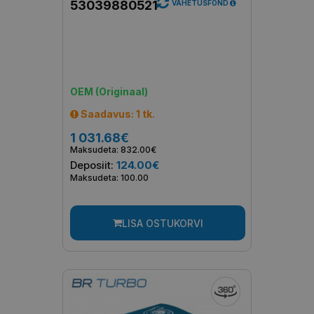
53039880521
VAHETUSFOND
OEM (Originaal)
Saadavus: 1 tk.
1 031.68€
Maksudeta: 832.00€
Deposiit:
124.00€
Maksudeta: 100.00
LISA OSTUKORVI