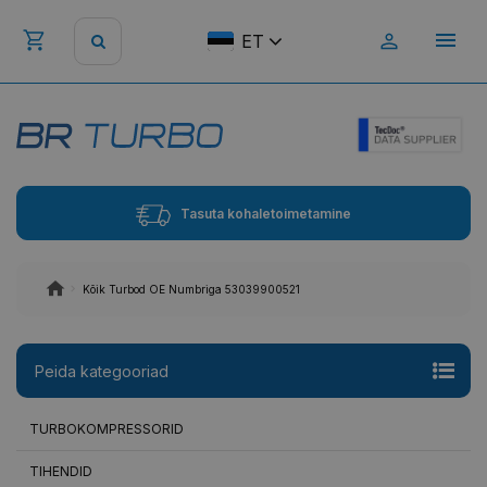
ET
Tasuta kohaletoimetamine
Kõik Turbod OE Numbriga 53039900521
Peida kategooriad
TURBOKOMPRESSORID
TIHENDID