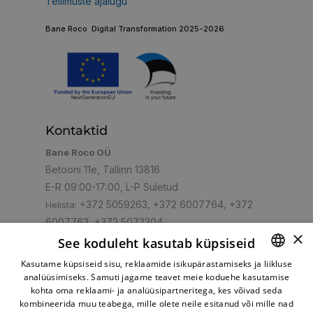
Tellimuste ajalugu
Bane Roco Digital Transformation 2025-2026
Kontaktid
Bane Roco OÜ
Betooni 11e, Tallinn 13816
E-R 09:00-17:00, L-P Suletud
+372 5059263
+372 6007764
+372
Helista:
,
,
6007763
+372 5072304
,
×
shop@turbo.ee
E-post:
See koduleht kasutab küpsiseid
Kasutame küpsiseid sisu, reklaamide isikupärastamiseks ja liikluse
analüüsimiseks. Samuti jagame teavet meie koduehe kasutamise
ESTONIAN
kohta oma reklaami- ja analüüsipartneritega, kes võivad seda
RUSSIAN
kombineerida muu teabega, mille olete neile esitanud või mille nad
Mugav makseviis