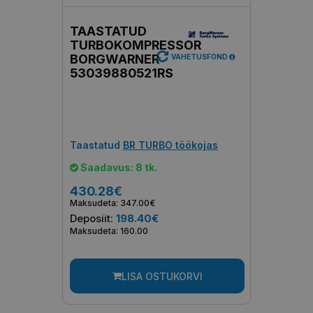
TAASTATUD
TURBOKOMPRESSOR
BORGWARNER
VAHETUSFOND
53039880521RS
Taastatud
BR TURBO töökojas
Saadavus: 8 tk.
430.28€
Maksudeta: 347.00€
Deposiit:
198.40€
Maksudeta: 160.00
LISA OSTUKORVI