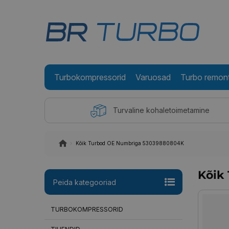
Turbokompressorid
Varuosad
Turbo remon
Turvaline kohaletoimetamine
Kõik Turbod OE Numbriga 53039880804K
Kõik
Peida kategooriad
TURBOKOMPRESSORID