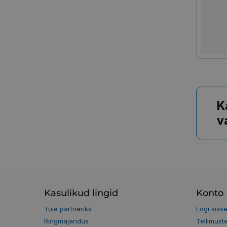
K
v
Kasulikud lingid
Konto
Tule partneriks
Logi siss
Ringmajandus
Tellimust