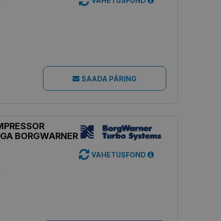
VAHETUSFOND
s
SAADA PÄRING
MPRESSOR
IGA BORGWARNER
VAHETUSFOND
s