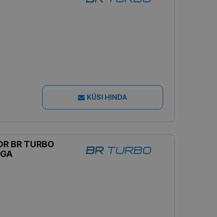
KÜSI HINDA
R BR TURBO
IGA