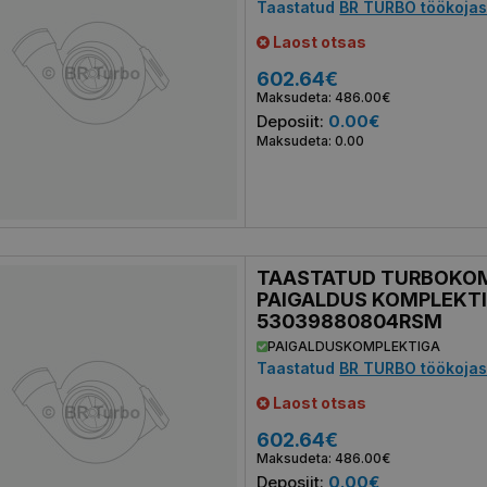
Taastatud
BR TURBO töökoja
Laost otsas
602.64€
Maksudeta: 486.00€
Deposiit:
0.00€
Maksudeta: 0.00
TAASTATUD TURBOKO
PAIGALDUS KOMPLEKT
53039880804RSM
PAIGALDUSKOMPLEKTIGA
Taastatud
BR TURBO töökoja
Laost otsas
602.64€
Maksudeta: 486.00€
Deposiit:
0.00€