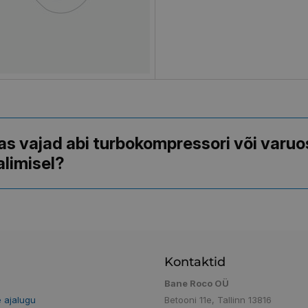
as vajad abi turbokompressori või varuo
alimisel?
Kontaktid
e
Bane Roco OÜ
e ajalugu
Betooni 11e, Tallinn 13816