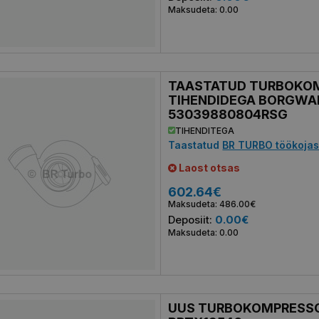
Maksudeta: 0.00
TAASTATUD TURBOKO
TIHENDIDEGA BORGWA
53039880804RSG
TIHENDITEGA
Taastatud
BR TURBO töökoja
Laost otsas
602.64€
Maksudeta: 486.00€
Deposiit:
0.00€
Maksudeta: 0.00
UUS TURBOKOMPRESSO