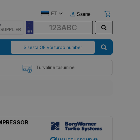
ET
Sisene
Turvaline tasumine
MPRESSOR