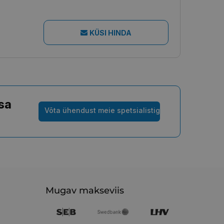
KÜSI HINDA
sa
Võta ühendust meie spetsialistiga
Mugav makseviis