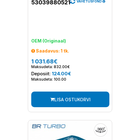
53039880521
VAHETUSFOND
OEM (Originaal)
Saadavus: 1 tk.
1 031.68€
Maksudeta: 832.00€
Deposiit:
124.00€
Maksudeta: 100.00
LISA OSTUKORVI