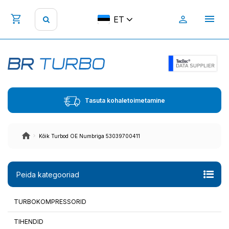
ET
Tasuta kohaletoimetamine
Kõik Turbod OE Numbriga 53039700411
Peida kategooriad
TURBOKOMPRESSORID
TIHENDID