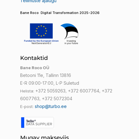
Tellimuste ajalugu
Bane Roco Digital Transformation 2025-2026
Kontaktid
Bane Roco OÜ
Betooni 11e, Tallinn 13816
E-R 09:00-17:00, L-P Suletud
+372 5059263
+372 6007764
+372
Helista:
,
,
6007763
+372 5072304
,
shop@turbo.ee
E-post:
Mugav makseviis