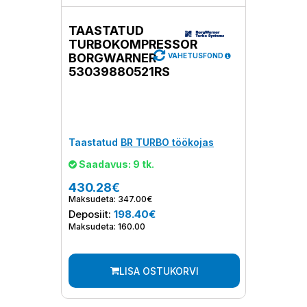
TAASTATUD
TURBOKOMPRESSOR
BORGWARNER
VAHETUSFOND
53039880521RS
Taastatud
BR TURBO töökojas
Saadavus: 9 tk.
430.28€
Maksudeta: 347.00€
Deposiit:
198.40€
Maksudeta: 160.00
LISA OSTUKORVI