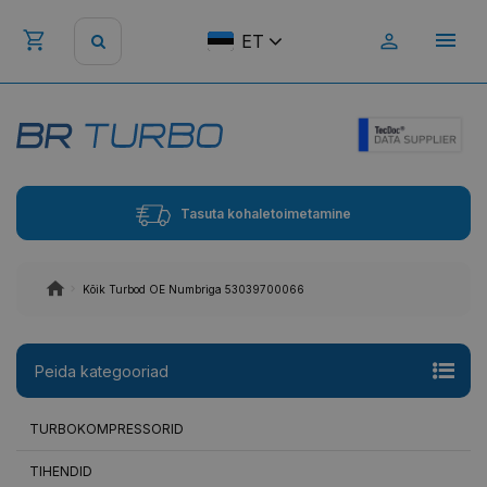
ET
Tasuta kohaletoimetamine
Kõik Turbod OE Numbriga 53039700066
Peida kategooriad
TURBOKOMPRESSORID
TIHENDID