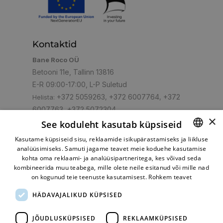
Kontaktid
Bane Roco OÜ
Betooni 11e, Tallinn 13816
E-R 09:00-17:00, L-P Suletud
+372 5059263
+372 6007764
+372
Helista:
,
,
6007763
+372 5072304
,
×
shop@turbo.ee
E-post:
See koduleht kasutab küpsiseid
Kasutame küpsiseid sisu, reklaamide isikupärastamiseks ja liikluse
analüüsimiseks. Samuti jagame teavet meie koduehe kasutamise
ESTONIAN
kohta oma reklaami- ja analüüsipartneritega, kes võivad seda
RUSSIAN
kombineerida muu teabega, mille olete neile esitanud või mille nad
Mugav makseviis
on kogunud teie teenuste kasutamisest.
Rohkem teavet
HÄDAVAJALIKUD KÜPSISED
JÕUDLUSKÜPSISED
REKLAAMKÜPSISED