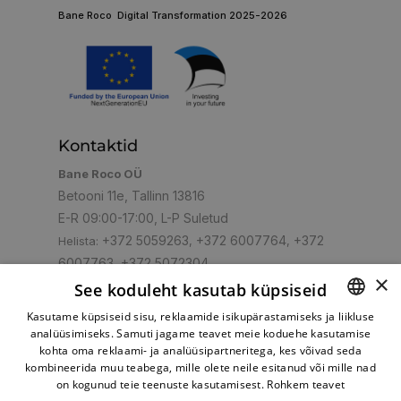
Bane Roco Digital Transformation 2025-2026
Kontaktid
Bane Roco OÜ
Betooni 11e, Tallinn 13816
E-R 09:00-17:00, L-P Suletud
+372 5059263
+372 6007764
+372
Helista:
,
,
6007763
+372 5072304
,
×
shop@turbo.ee
E-post:
See koduleht kasutab küpsiseid
Kasutame küpsiseid sisu, reklaamide isikupärastamiseks ja liikluse
analüüsimiseks. Samuti jagame teavet meie koduehe kasutamise
ESTONIAN
kohta oma reklaami- ja analüüsipartneritega, kes võivad seda
RUSSIAN
kombineerida muu teabega, mille olete neile esitanud või mille nad
Mugav makseviis
on kogunud teie teenuste kasutamisest.
Rohkem teavet