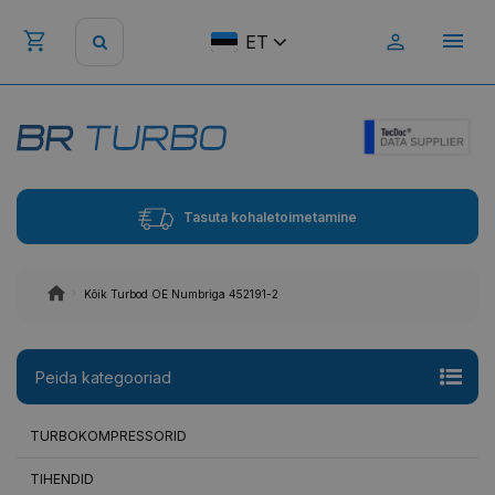
ET
Tasuta kohaletoimetamine
Kõik Turbod OE Numbriga 452191-2
Peida kategooriad
TURBOKOMPRESSORID
TIHENDID