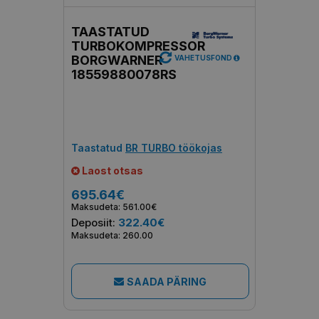
TAASTATUD
TURBOKOMPRESSOR
BORGWARNER
VAHETUSFOND
18559880078RS
Taastatud
BR TURBO töökojas
Laost otsas
695.64€
Maksudeta: 561.00€
Deposiit:
322.40€
Maksudeta: 260.00
SAADA PÄRING