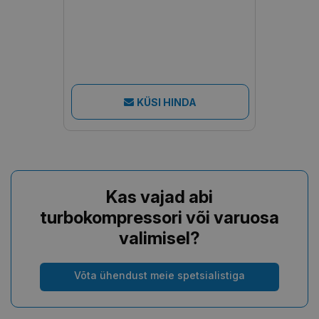
KÜSI HINDA
Kas vajad abi
turbokompressori või varuosa
valimisel?
Võta ühendust meie spetsialistiga