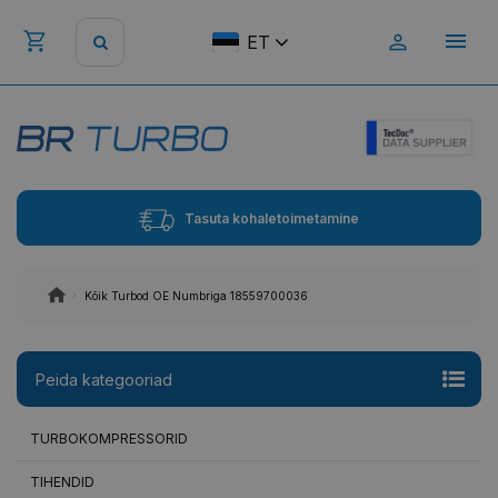
ET
Tasuta kohaletoimetamine
Kõik Turbod OE Numbriga 18559700036
Peida kategooriad
TURBOKOMPRESSORID
TIHENDID