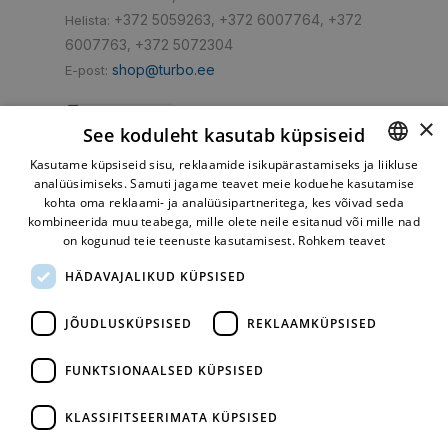
+372 5059263
+372 6007764
+372
Helista:
,
,
6007763
+372 5072304
,
shop@turbo.ee
E-post:
×
See koduleht kasutab küpsiseid
Kasutame küpsiseid sisu, reklaamide isikupärastamiseks ja liikluse
Mugav makseviis
analüüsimiseks. Samuti jagame teavet meie koduehe kasutamise
ESTONIAN
kohta oma reklaami- ja analüüsipartneritega, kes võivad seda
RUSSIAN
kombineerida muu teabega, mille olete neile esitanud või mille nad
on kogunud teie teenuste kasutamisest.
Rohkem teavet
HÄDAVAJALIKUD KÜPSISED
JÕUDLUSKÜPSISED
REKLAAMKÜPSISED
FUNKTSIONAALSED KÜPSISED
Kiire tarne
KLASSIFITSEERIMATA KÜPSISED