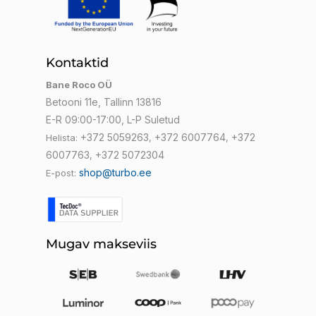
Kontaktid
Bane Roco OÜ
Betooni 11e, Tallinn 13816
E-R 09:00-17:00, L-P Suletud
+372 5059263
+372 6007764
+372
Helista:
,
,
6007763
+372 5072304
,
shop@turbo.ee
E-post:
Mugav makseviis