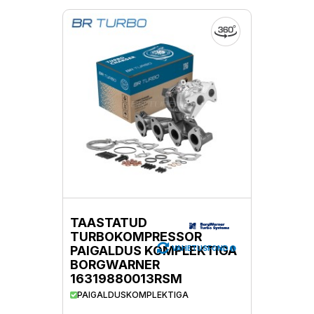
TAASTATUD
TURBOKOMPRESSOR
PAIGALDUS KOMPLEKTIGA
VAHETUSFOND
BORGWARNER
16319880013RSM
PAIGALDUSKOMPLEKTIGA