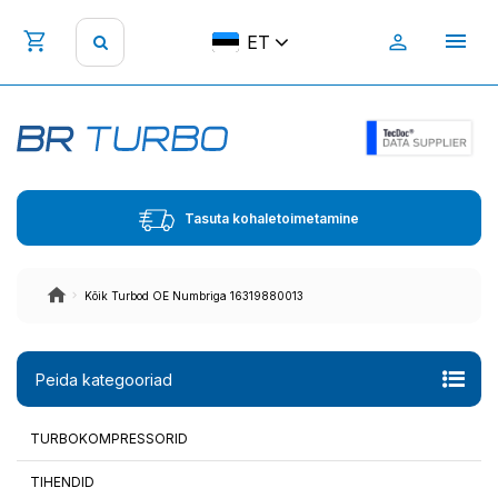
ET
Tasuta kohaletoimetamine
Kõik Turbod OE Numbriga 16319880013
Peida kategooriad
TURBOKOMPRESSORID
TIHENDID