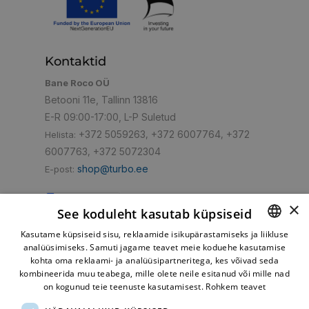
Kontaktid
Bane Roco OÜ
Betooni 11e, Tallinn 13816
E-R 09:00-17:00, L-P Suletud
+372 5059263
+372 6007764
+372
Helista:
,
,
6007763
+372 5072304
,
shop@turbo.ee
E-post:
×
See koduleht kasutab küpsiseid
Kasutame küpsiseid sisu, reklaamide isikupärastamiseks ja liikluse
Mugav makseviis
analüüsimiseks. Samuti jagame teavet meie koduehe kasutamise
ESTONIAN
kohta oma reklaami- ja analüüsipartneritega, kes võivad seda
RUSSIAN
kombineerida muu teabega, mille olete neile esitanud või mille nad
on kogunud teie teenuste kasutamisest.
Rohkem teavet