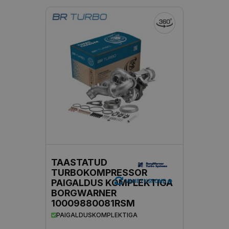
TAASTATUD
TURBOKOMPRESSOR
PAIGALDUS KOMPLEKTIGA
VAHETUSFOND
BORGWARNER
10009880081RSM
PAIGALDUSKOMPLEKTIGA