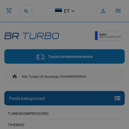
ET
Tasuta kohaletoimetamine
Kõik Turbod OE Numbriga 10009880081RSG
Peida kategooriad
TURBOKOMPRESSORID
TIHENDID