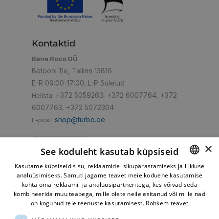
Kontaktid
Bane Roco OÜ
Betooni 11e, Tallinn 13816
E-R 09:00-17:00, L-P Suletud
+372 5059263
+372 6007764
+372
Helista:
,
,
6007763
+372 5072304
,
shop@turbo.ee
E-post:
×
See koduleht kasutab küpsiseid
Kasutame küpsiseid sisu, reklaamide isikupärastamiseks ja liikluse
Mugav makseviis
analüüsimiseks. Samuti jagame teavet meie koduehe kasutamise
ESTONIAN
kohta oma reklaami- ja analüüsipartneritega, kes võivad seda
RUSSIAN
kombineerida muu teabega, mille olete neile esitanud või mille nad
on kogunud teie teenuste kasutamisest.
Rohkem teavet