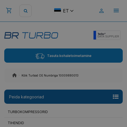
ET
Tasuta kohaletoimetamine
Kõik Turbod OE Numbriga 10009880013
Peida kategooriad
TURBOKOMPRESSORID
TIHENDID