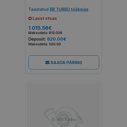
Taastatud
BR TURBO töökojas
Laost otsas
1 015.56€
Maksudeta: 819.00€
Deposiit:
620.00€
Maksudeta: 500.00
SAADA PÄRING