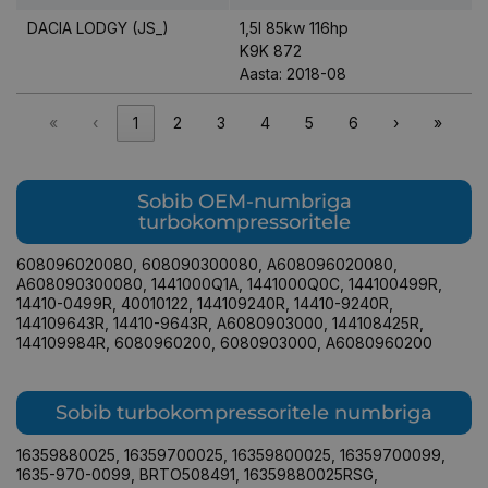
DACIA LODGY (JS_)
1,5l 85kw 116hp
K9K 872
Aasta: 2018-08
«
‹
1
2
3
4
5
6
›
»
Sobib OEM-numbriga
turbokompressoritele
608096020080
,
608090300080
,
A608096020080
,
A608090300080
,
1441000Q1A
,
1441000Q0C
,
144100499R
,
14410-0499R
,
40010122
,
144109240R
,
14410-9240R
,
144109643R
,
14410-9643R
,
A6080903000
,
144108425R
,
144109984R
,
6080960200
,
6080903000
,
A6080960200
Sobib turbokompressoritele numbriga
16359880025
,
16359700025
,
16359800025
,
16359700099
,
1635-970-0099
,
BRTO508491
,
16359880025RSG
,