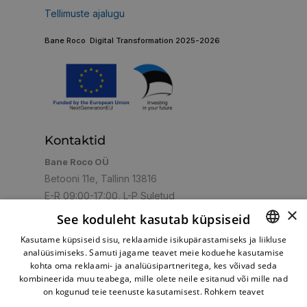
Tellimuste ajalugu
Bane Roco Digital Transformation 2025-2026
Kontaktid
Bane Roco OÜ
Betooni 11e, Tallinn 13816
E-R 09:00-17:00, L-P Suletud
×
+372 5059263
+372 6007764
+372
Helista:
,
,
See koduleht kasutab küpsiseid
6007763
+372 5072304
,
Kasutame küpsiseid sisu, reklaamide isikupärastamiseks ja liikluse
shop@turbo.ee
E-post:
analüüsimiseks. Samuti jagame teavet meie koduehe kasutamise
ESTONIAN
kohta oma reklaami- ja analüüsipartneritega, kes võivad seda
RUSSIAN
kombineerida muu teabega, mille olete neile esitanud või mille nad
on kogunud teie teenuste kasutamisest.
Rohkem teavet