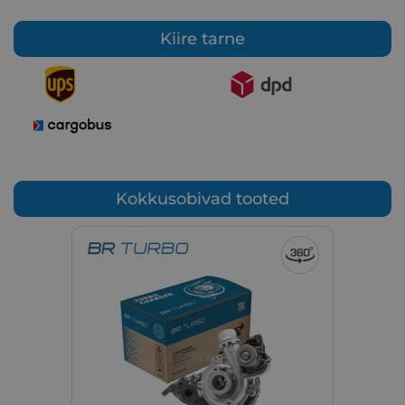
Kiire tarne
Kokkusobivad tooted