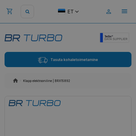
ET
Tasuta kohaletoimetamine
Klapp elektrooniline | BRX15892