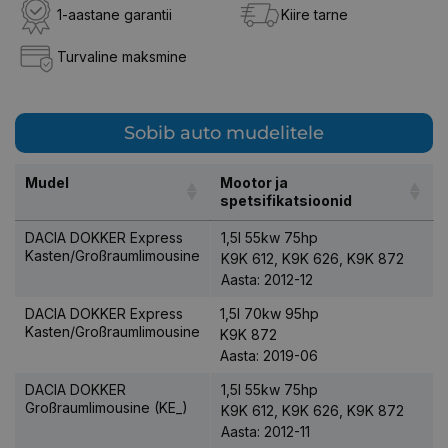
1-aastane garantii
Kiire tarne
Turvaline maksmine
Sobib auto mudelitele
Mudel
Mootor ja
spetsifikatsioonid
DACIA DOKKER Express
1,5l 55kw 75hp
Kasten/Großraumlimousine
K9K 612, K9K 626, K9K 872
Aasta: 2012-12
DACIA DOKKER Express
1,5l 70kw 95hp
Kasten/Großraumlimousine
K9K 872
Aasta: 2019-06
DACIA DOKKER
1,5l 55kw 75hp
Großraumlimousine (KE_)
K9K 612, K9K 626, K9K 872
Aasta: 2012-11